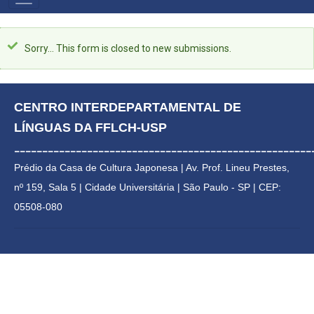
PRIMÁRIO
Mensagem
Sorry… This form is closed to new submissions.
de
status
CENTRO INTERDEPARTAMENTAL DE 
LÍNGUAS DA FFLCH-USP
_____________________________________________________
Prédio da Casa de Cultura Japonesa | 
Av. Prof. Lineu Prestes, 
nº 159, Sala 5 | Cidade Universitária | 
São Paulo - SP | CEP: 
05508-080