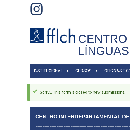
Pular
para
o
conteúdo
CENTRO 
principal
LÍNGUAS
MENU
INSTITUCIONAL
CURSOS
OFICINAS E 
PRIMÁRIO
Mensagem
Sorry… This form is closed to new submissions.
de
status
CENTRO INTERDEPARTAMENTAL DE 
________________________________________