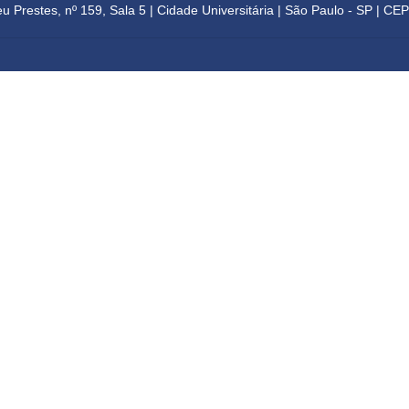
eu Prestes, nº 159, Sala 5 | Cidade Universitária | 
São Paulo - SP | CE