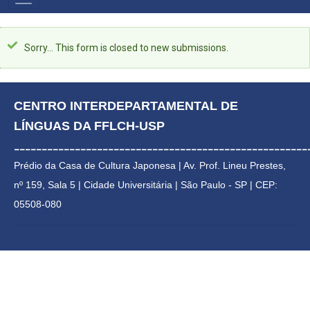
PRIMÁRIO
Status
Sorry… This form is closed to new submissions.
message
CENTRO INTERDEPARTAMENTAL DE 
LÍNGUAS DA FFLCH-USP
_____________________________________________________
Prédio da Casa de Cultura Japonesa | 
Av. Prof. Lineu Prestes, 
nº 159, Sala 5 | Cidade Universitária | 
São Paulo - SP | CEP: 
05508-080